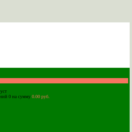
уст
аний
0
на сумму
0.00 руб.