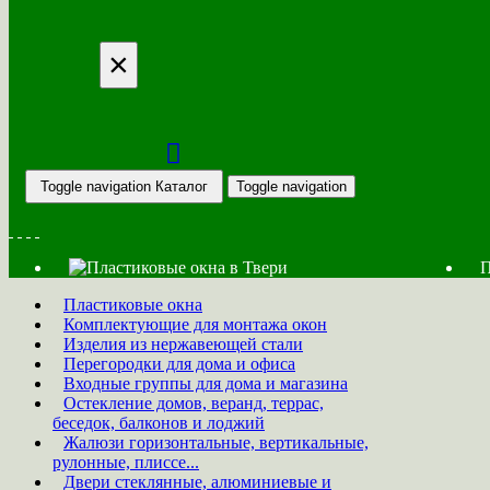
×
Toggle navigation
Каталог
Toggle navigation
П
Пластиковые окна
Комплектующие для монтажа окон
Изделия из нержавеющей стали
Перегородки для дома и офиса
Входные группы для дома и магазина
Остекление домов, веранд, террас,
беседок, балконов и лоджий
Жалюзи горизонтальные, вертикальные,
рулонные, плиссе...
Двери стеклянные, алюминиевые и