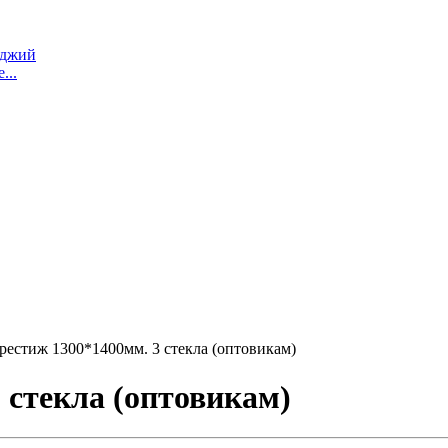
оджий
...
 стекла (оптовикам)