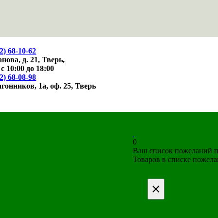
2)
68-10-62
нова, д. 21,
Тверь,
 с 10:00 до 18:00
2)
68-08-98
агонников, 1а, оф. 25,
Тверь
0
Ваш список пожеланий п
Товаров в списке пожел
×