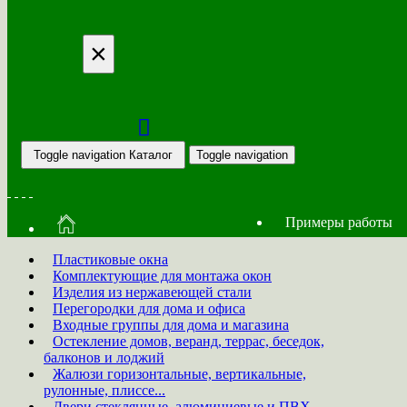
×
Toggle navigation
Каталог
Toggle navigation
Примеры работы
Пластиковые окна
Комплектующие для монтажа окон
Изделия из нержавеющей стали
Перегородки для дома и офиса
Входные группы для дома и магазина
Остекление домов, веранд, террас, беседок,
балконов и лоджий
Жалюзи горизонтальные, вертикальные,
рулонные, плиссе...
Двери стеклянные, алюминиевые и ПВХ